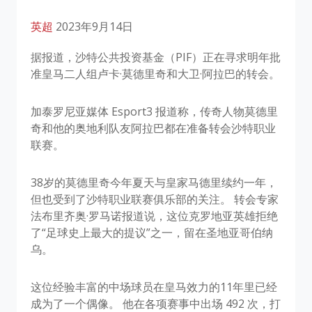
英超
2023年9月14日
据报道，沙特公共投资基金（PIF）正在寻求明年批
准皇马二人组卢卡·莫德里奇和大卫·阿拉巴的转会。
加泰罗尼亚媒体 Esport3 报道称，传奇人物莫德里
奇和他的奥地利队友阿拉巴都在准备转会沙特职业
联赛。
38岁的莫德里奇今年夏天与皇家马德里续约一年，
但也受到了沙特职业联赛俱乐部的关注。 转会专家
法布里齐奥·罗马诺报道说，这位克罗地亚英雄拒绝
了“足球史上最大的提议”之一，留在圣地亚哥伯纳
乌。
这位经验丰富的中场球员在皇马效力的11年里已经
成为了一个偶像。 他在各项赛事中出场 492 次，打