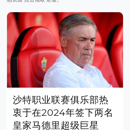
沙特职业联赛俱乐部热
衷于在2024年签下两名
皇家马德里超级巨星