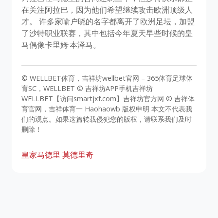
在关注阿拉巴，因为他们希望继续攻击欧洲顶级人
才。 许多家喻户晓的名字都离开了欧洲足坛，加盟
了沙特职业联赛，其中包括今年夏天早些时候的皇
马偶像卡里姆·本泽马。
© WELLBET体育，吉祥坊wellbet官网 – 365体育足球体
育SC，WELLBET © 吉祥坊APP手机吉祥坊
WELLBET【访问smartjxf.com】吉祥坊官方网 © 吉祥体
育官网，吉祥体育一 Haohaowb 版权申明 本文不代表我
们的观点。如果这篇转载侵犯您的版权，请联系我们及时
删除！
皇家马德里
莫德里奇