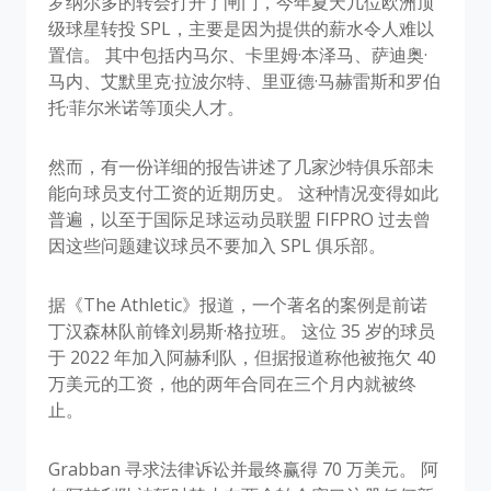
罗纳尔多的转会打开了闸门，今年夏天几位欧洲顶
级球星转投 SPL，主要是因为提供的薪水令人难以
置信。 其中包括内马尔、卡里姆·本泽马、萨迪奥·
马内、艾默里克·拉波尔特、里亚德·马赫雷斯和罗伯
托·菲尔米诺等顶尖人才。
然而，有一份详细的报告讲述了几家沙特俱乐部未
能向球员支付工资的近期历史。 这种情况变得如此
普遍，以至于国际足球运动员联盟 FIFPRO 过去曾
因这些问题建议球员不要加入 SPL 俱乐部。
据《The Athletic》报道，一个著名的案例是前诺
丁汉森林队前锋刘易斯·格拉班。 这位 35 岁的球员
于 2022 年加入阿赫利队，但据报道称他被拖欠 40
万美元的工资，他的两年合同在三个月内就被终
止。
Grabban 寻求法律诉讼并最终赢得 70 万美元。 阿