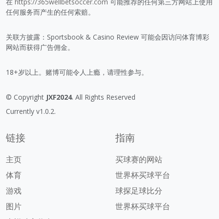
在
https://365wellbetsoccer.com
可能推荐的任何第三方网站上使用
任何服务而产生的任何索赔。
关联方披露：Sportsbook & Casino Review 可能会因访问体育博彩
网站而获得广告佣金。
18+岁以上。赌博可能令人上瘾，请理性参与。
© Copyright
JXF2024
. All Rights Reserved
Currently v1.0.2.
链接
指南
主页
买球赛的网站
体育
世界杯买球平台
游戏
球探足球比分
图片
世界杯买球平台