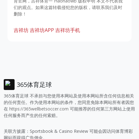
育官网，吉祥体育一 Haohaowb 版权申明 本文不代表我
们的观点。如果这篇转载侵犯您的版权，请联系我们及时
删除！
吉祥坊
吉祥坊APP
吉祥坊手机
365体育足球
365体育足球 不承担与您使用本网站及使用本网站所含任何信息相关
的任何责任。作为使用本网站的条件，您同意免除本网站所有者因您
在
https://365wellbetsoccer.com
可能推荐的任何第三方网站上使用
任何服务而产生的任何索赔。
关联方披露：Sportsbook & Casino Review 可能会因访问体育博彩
网站而获得广告佣金。