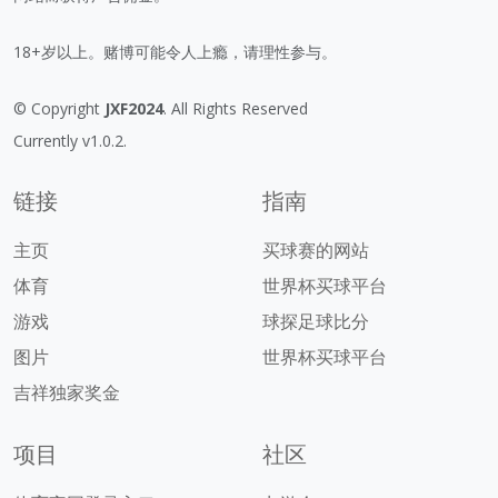
18+岁以上。赌博可能令人上瘾，请理性参与。
© Copyright
JXF2024
. All Rights Reserved
Currently v1.0.2.
链接
指南
主页
买球赛的网站
体育
世界杯买球平台
游戏
球探足球比分
图片
世界杯买球平台
吉祥独家奖金
项目
社区