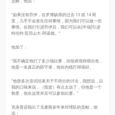
贡献，他说：
“如果没有乔伊，在罗博缺席的过去 13 或 14 周
里，几乎不会发生任何事情，因为我们可以做一些
事情。在我们引进乔伊后，我们可以在[中场]引进
特伦特·亚历山大-阿诺德。”
他加了：
“我不确定他打了多少场比赛，但他表现得很出色，
他是一名真正的防守者，他在内线打得很好。
“他曾多次尝试结束关于不得分的讨论，我想说，以
我的口味来说，（投篮）有点太远了，但他是一个
救星，他在这里并且可以参加比赛。”
克洛普还指出了戈麦斯多年来对球队的贡献，他
说：