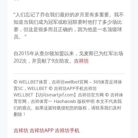
“人们忘记了乔在我们最好的岁月里有多重要。我不
知道当我们成为冠军或欧冠联赛时他打了多少场比
赛，但这是很多而且正确的，因为他是一名顶级球
员。 ”
自2015年从查尔顿加盟以来，戈麦斯已为红军出场
202次，并贡献了9次助攻。
吉祥坊
© WELLBET体育，吉祥坊wellbet官网 – 365体育足球体
育SC，WELLBET © 吉祥坊APP手机吉祥坊
WELLBET【访问smartjxf.com】吉祥坊官方网 © 吉祥体
育官网，吉祥体育一 Haohaowb 版权申明 本文不代表我
们的观点。如果这篇转载侵犯您的版权，请联系我们及时
删除！
吉祥坊
吉祥坊APP
吉祥坊手机