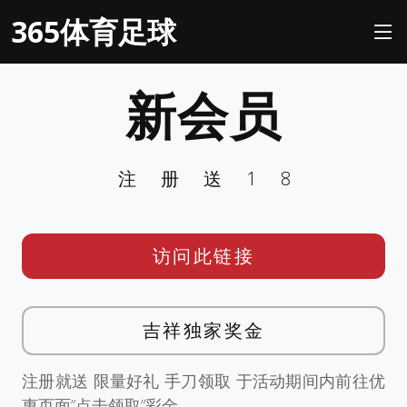
365体育足球
新会员
注册送18
访问此链接
吉祥独家奖金
注册就送 限量好礼 手刀领取 于活动期间内前往优
惠页面”点击领取”彩金。