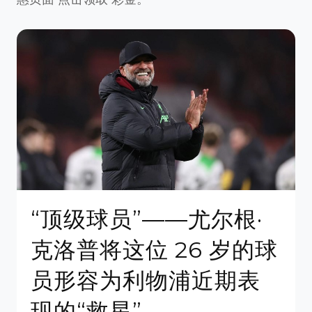
“顶级球员”——尤尔根·
克洛普将这位 26 岁的球
员形容为利物浦近期表
现的“救星”