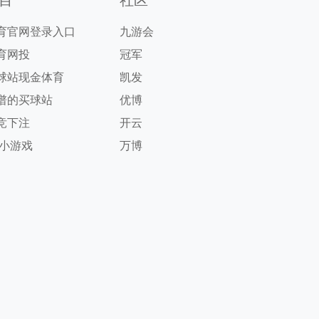
目
社区
育官网登录入口
九游会
育网投
冠军
球站现金体育
凯发
谱的买球站
优博
竞下注
开云
g小游戏
万博