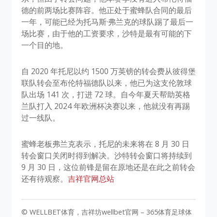
德的前两场比赛阵容。他正处于蜜蜂队合同的最后
一年，可能已经为托马斯·弗兰克的球队踢了最后一
场比赛，由于他的工资要求，沙特是最有可能的下
一个目的地。
自 2020 年托尼以约 1500 万英镑的转会费从彼得堡
联队转会至布伦特福德队以来，他已为这支伦敦球
队出场 141 次，打进 72 球。自今年夏天帮助英格
兰队打入 2024 年欧洲杯决赛以来，他就没有再踢
过一线队。
蜜蜂老板弗兰克表示，托尼的未来将在 8 月 30 日
转会窗口关闭时得到解决。沙特转会窗口将持续到
9 月 30 日，这位前锋是留在原地还是在此之前转会
还有待观察。
吉祥官网总站
© WELLBET体育，吉祥坊wellbet官网 – 365体育足球体