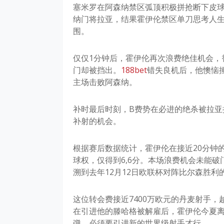
塞米罗在阿森纳禁区弧顶积极拼抢断下皮
纳门将拉亚，结果霍伊伦禁区单刀思考人
围。
仅仅1分钟后，霍伊伦再次浪费绝佳机会，
门却被挡出。
188bet
错失良机后，他懊恼
主场击败阿森纳。
补时最后时刻，B费势在必进的绝杀被拉亚
补射的机会。
根据赛后数据统计，霍伊伦在接近20分钟的
球权，仅得到6,6分。本场浪费机会未能
溯到去年12月12日欧联杯对阵比尔森胜利
这位转会费接近7400万欧元的丹麦射手，
在引进他的滕哈格被解雇后，霍伊伦今夏
弹，必须要引进新的世界级射手才行。