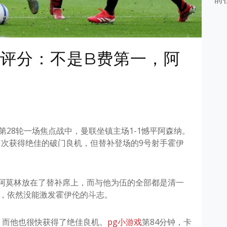
后评分：不是B费第一，阿
第28轮一场焦点战中，曼联坐镇主场1-1憾平阿森纳。
次获得绝佳的破门良机，但替补登场的9号射手霍伊
阿莫林放在了替补席上，而与他为伍的全部都是清一
”，依然没能激发霍伊伦的斗志。
。而他也很快获得了绝佳良机。
pg小游戏
第84分钟，卡