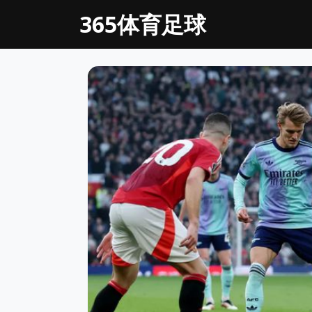
365体育足球