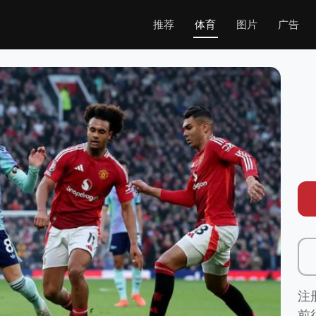
推荐
体育
图片
广告
注
前