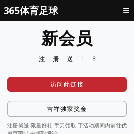
365体育足球
新会员
注册送18
访问此链接
吉祥独家奖金
注册就送 限量好礼 手刀领取 于活动期间内前往优
惠页面”点击领取”彩金。