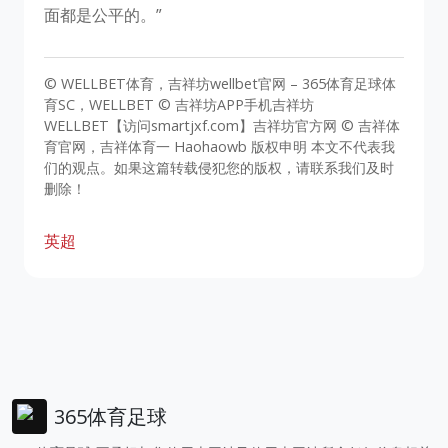
面都是公平的。”
© WELLBET体育，吉祥坊wellbet官网 – 365体育足球体
育SC，WELLBET © 吉祥坊APP手机吉祥坊
WELLBET【访问smartjxf.com】吉祥坊官方网 © 吉祥体
育官网，吉祥体育一 Haohaowb 版权申明 本文不代表我
们的观点。如果这篇转载侵犯您的版权，请联系我们及时
删除！
英超
365体育足球