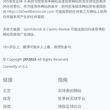
365体育足球 不承担与您使用本网站及使用本网站所含任何信息相关
的任何责任。作为使用本网站的条件，您同意免除本网站所有者因您
在
https://365wellbetsoccer.com
可能推荐的任何第三方网站上使用
任何服务而产生的任何索赔。
关联方披露：Sportsbook & Casino Review 可能会因访问体育博彩
网站而获得广告佣金。
18+岁以上。赌博可能令人上瘾，请理性参与。
© Copyright
JXF2024
. All Rights Reserved
Currently v1.0.2.
链接
指南
主页
买球赛的网站
体育
世界杯买球平台
游戏
球探足球比分