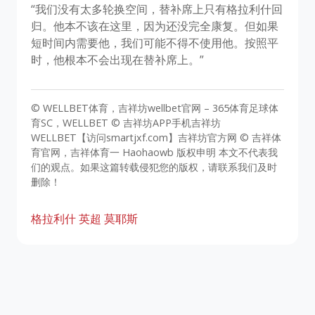
“我们没有太多轮换空间，替补席上只有格拉利什回
归。他本不该在这里，因为还没完全康复。但如果
短时间内需要他，我们可能不得不使用他。按照平
时，他根本不会出现在替补席上。”
© WELLBET体育，吉祥坊wellbet官网 – 365体育足球体
育SC，WELLBET © 吉祥坊APP手机吉祥坊
WELLBET【访问smartjxf.com】吉祥坊官方网 © 吉祥体
育官网，吉祥体育一 Haohaowb 版权申明 本文不代表我
们的观点。如果这篇转载侵犯您的版权，请联系我们及时
删除！
格拉利什
英超
莫耶斯