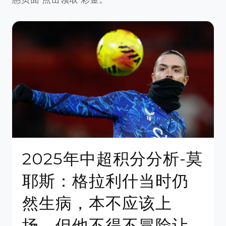
2025年中超积分分析-莫
耶斯：格拉利什当时仍
然生病，本不应该上
场，但他不得不冒险让