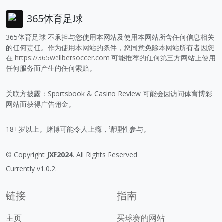
365体育足球
365体育足球 不承担与您使用本网站及使用本网站所含任何信息相关
的任何责任。作为使用本网站的条件，您同意免除本网站所有者因您
在
https://365wellbetsoccer.com
可能推荐的任何第三方网站上使用
任何服务而产生的任何索赔。
关联方披露：Sportsbook & Casino Review 可能会因访问体育博彩
网站而获得广告佣金。
18+岁以上。赌博可能令人上瘾，请理性参与。
© Copyright
JXF2024
. All Rights Reserved
Currently v1.0.2.
链接
指南
主页
买球赛的网站