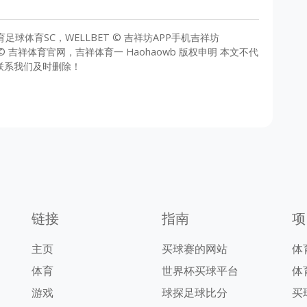
5体育足球体育SC，WELLBET © 吉祥坊APP手机吉祥坊
网 © 吉祥体育官网，吉祥体育一 Haohaowb 版权申明 本文不代
联系我们及时删除！
链接
指南
项
主页
买球赛的网站
体
体育
世界杯买球平台
体
游戏
球探足球比分
买