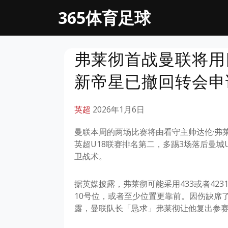
365体育足球
弗莱彻首战曼联将用
新帝星已撤回转会申
英超
2026年1月6日
曼联本周的两场比赛将由看守主帅达伦·弗
英超U18联赛排名第二，多踢3场落后曼城
卫战术。
据英媒披露，弗莱彻可能采用433或者42
10号位，或者至少位置更靠前。因伤缺席
露，曼联队长「恳求」弗莱彻让他复出参