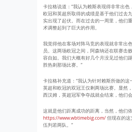
卡拉格说道：“我认为赖斯表现得非常出色
欧冠和英超所取得的成绩是基于他们过去
实出现了起伏。而在过去的一周里，他们
术调整起到了巨大的作用。
我觉得他在客场对阵马竞的表现就非常出
员。这两场欧冠之间，阿森纳还在联赛击
容自如。我们大概有好几个月没见过他们踢
胜热刺那场比赛。”
卡拉格补充道：“我认为针对赖斯所做的这
英超和欧冠的双冠王仅剩两场比赛。显然
西汉姆，英超冠军争夺战就会结束，他们
这就是他们距离成功的距离，当然，他们
https://www.wbtimebig.com/
但现在的这
伍判若两队。”