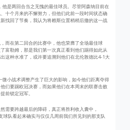
，他是两回合当之无愧的最佳球员。尽管阿森纳目前在
九、十个月来的不懈努力，但他们此前一段时间状态确
重新找回了节奏，我认为将赖斯位置稍稍后撤的这一战
色，而在第二回合的比赛中，他也荣膺了全场最佳球
败了富勒姆，那是我们第一次真正看到他们踢得如此从
出这种水准了，或许要追溯到他们在北伦敦德比4-1大
一微小战术调整产生了巨大的影响，如今他们距离夺得
，他们要踢欧冠决赛，而如果他们在本周末的联赛击败
会提前锁定冠军。
依然需要跨越最后的障碍，真正将胜利收入囊中，
支球队看起来确实与仅仅几周前我们所见到的那支队