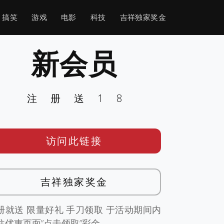
搞笑
游戏
电影
科技
吉祥独家奖金
新会员
注册送18
访问此链接
吉祥独家奖金
册就送 限量好礼 手刀领取 于活动期间内
往优惠页面”点击领取”彩金。