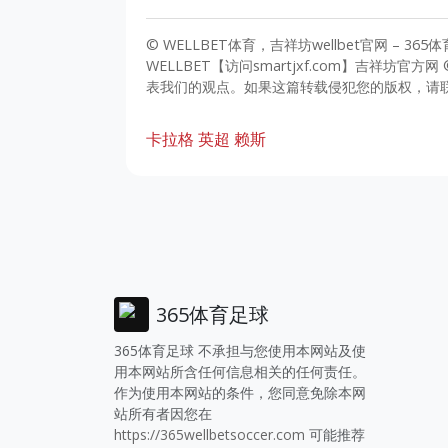
© WELLBET体育，吉祥坊wellbet官网 – 36
WELLBET【访问smartjxf.com】吉祥坊官方
表我们的观点。如果这篇转载侵犯您的版权，请
卡拉格
英超
赖斯
365体育足球
365体育足球 不承担与您使用本网站及使
用本网站所含任何信息相关的任何责任。
作为使用本网站的条件，您同意免除本网
站所有者因您在
https://365wellbetsoccer.com
可能推荐