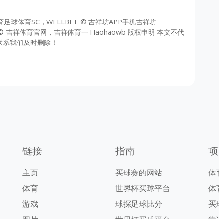
5体育足球体育SC，WELLBET © 吉祥坊APP手机吉祥坊
网 © 吉祥体育官网，吉祥体育一 Haohaowb 版权申明 本文不代
联系我们及时删除！
链接
指南
项
主页
买球赛的网站
体
体育
世界杯买球平台
体
游戏
球探足球比分
买