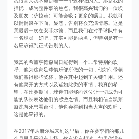
我很高兴我不会是唯一一个这样做的人。那是我的
担忧，成为整件事的焦点。我很高兴我们的一位埃
及朋友（萨拉赫）可能会吸引更多的瞩目。我就可
以悄悄躲在下面。显然，告别将会充满情感。这是
我最后一次在安菲尔德，而且我们在对手球队中有
一名球员，好吧，其实可能是两名，但特别是有一
名应该得到正式告别的人。
我真的希望亨德森周日能得到一个非常特别的欢
呼。他为这家足球俱乐部所做的一切，他如何带领
我们赢得那些奖杯，他在其中起到了关键作用。还
有他离开的方式以及诸如此类的事情，我真的希
望，在比赛期间，球迷们能够向这位让一切成为可
能的队长表达他们的感激之情。而且我相信当凯莱
赫跑向死忠看台时，他也会得到相当大声的欢呼，
这是他应得的。
在2017年从赫尔城来到这里后，你在赛季初的那几
个月里几乎没有上场。你有没有想过，如果你没有