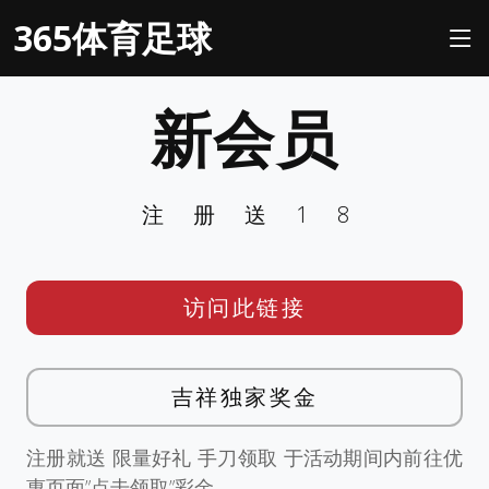
365体育足球
新会员
注册送18
访问此链接
吉祥独家奖金
注册就送 限量好礼 手刀领取 于活动期间内前往优
惠页面”点击领取”彩金。