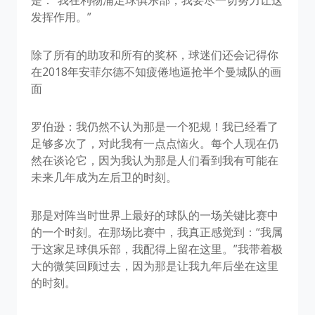
发挥作用。”
除了所有的助攻和所有的奖杯，球迷们还会记得你
在2018年安菲尔德不知疲倦地逼抢半个曼城队的画
面
罗伯逊：我仍然不认为那是一个犯规！我已经看了
足够多次了，对此我有一点点恼火。每个人现在仍
然在谈论它，因为我认为那是人们看到我有可能在
未来几年成为左后卫的时刻。
那是对阵当时世界上最好的球队的一场关键比赛中
的一个时刻。在那场比赛中，我真正感觉到：“我属
于这家足球俱乐部，我配得上留在这里。”我带着极
大的微笑回顾过去，因为那是让我九年后坐在这里
的时刻。