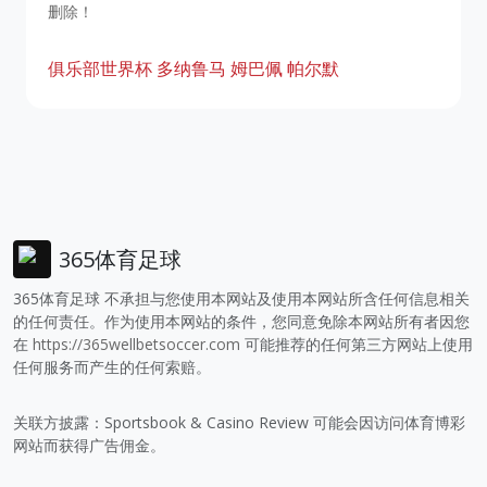
删除！
俱乐部世界杯
多纳鲁马
姆巴佩
帕尔默
365体育足球
365体育足球 不承担与您使用本网站及使用本网站所含任何信息相关
的任何责任。作为使用本网站的条件，您同意免除本网站所有者因您
在
https://365wellbetsoccer.com
可能推荐的任何第三方网站上使用
任何服务而产生的任何索赔。
关联方披露：Sportsbook & Casino Review 可能会因访问体育博彩
网站而获得广告佣金。