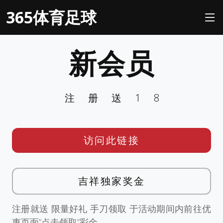
365体育足球
新会员
注册送18
访问此链接
吉祥独家奖金
注册就送 限量好礼 手刀领取 于活动期间内前往优
惠页面”点击领取”彩金。