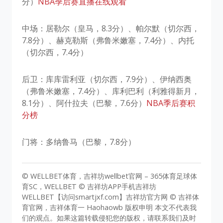
分）
NBA季后赛直播在线观看
中场：居勒尔（皇马，8.3分）、帕尔默（切尔西，
7.8分）、赫克勒斯（弗鲁米嫩塞，7.4分）、内托
（切尔西，7.4分）
后卫：库库雷利亚（切尔西，7.9分）、伊纳西奥
（弗鲁米嫩塞，7.4分）、库利巴利（利雅得新月，
8.1分）、阿什拉夫（巴黎，7.6分）
NBA季后赛积
分榜
门将：多纳鲁马（巴黎，7.8分）
© WELLBET体育，吉祥坊wellbet官网 – 365体育足球体
育SC，WELLBET © 吉祥坊APP手机吉祥坊
WELLBET【访问smartjxf.com】吉祥坊官方网 © 吉祥体
育官网，吉祥体育一 Haohaowb 版权申明 本文不代表我
们的观点。如果这篇转载侵犯您的版权，请联系我们及时