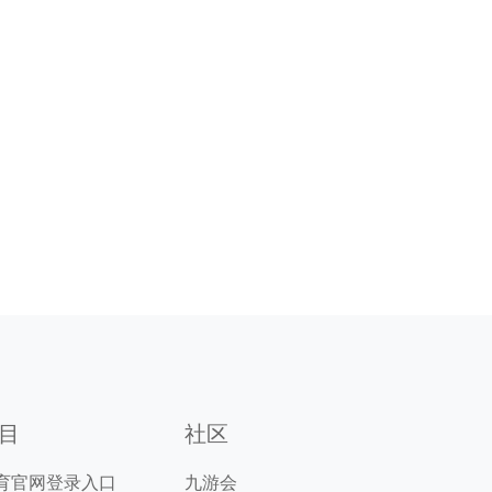
目
社区
育官网登录入口
九游会