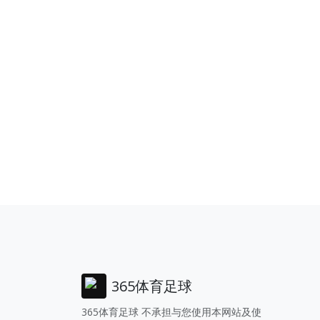
签下3
世界杯
2026
特福德签
记奥恩
高200
国脚克
1
2
3
4
5
下一页 >
365体育足球
365体育足球 不承担与您使用本网站及使