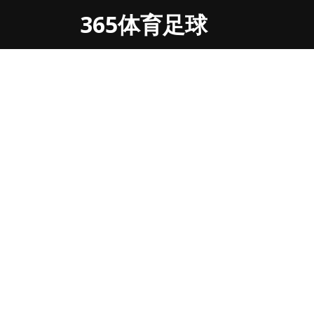
365体育足球
202
加盟
世界杯