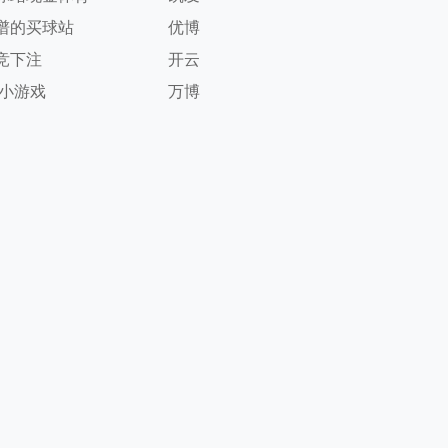
谱的买球站
优博
竞下注
开云
g小游戏
万博