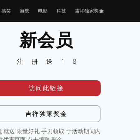
搞笑
游戏
电影
科技
吉祥独家奖金
新会员
注册送18
访问此链接
吉祥独家奖金
册就送 限量好礼 手刀领取 于活动期间内
往优惠页面”点击领取”彩金。