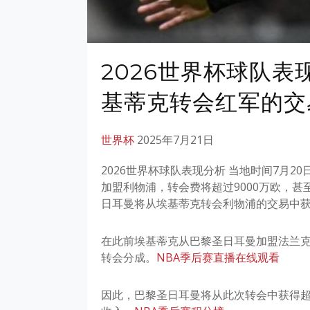
2026世界杯球队表
基蒂克转会红军的交
世界杯
2025年7月21日
2026世界杯球队表现分析 当地时间7月
加盟利物浦，转会费将超过9000万欧，甚至
日耳曼将从埃基蒂克转会利物浦的交易中获得
在此前埃基蒂克从巴黎圣日耳曼加盟法兰克
转会分成。
NBA季后赛直播在线观看
因此，巴黎圣日耳曼将从此次转会中获得超