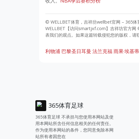
收入。
NBA季后赛积分榜
© WELLBET体育，吉祥坊wellbet官网 – 36
WELLBET【访问smartjxf.com】吉祥坊官方
表我们的观点。如果这篇转载侵犯您的版权，请
利物浦
巴黎圣日耳曼
法兰克福
雨果·埃基
365体育足球
365体育足球 不承担与您使用本网站及使
用本网站所含任何信息相关的任何责任。
作为使用本网站的条件，您同意免除本网
站所有者因您在