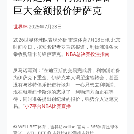
巨大金额报价伊萨克
世界杯
2025年7月28日
2026世界杯球队表现分析 雷速体育7月28日讯 北京
时间今日，据知名记者罗马诺报道，利物浦准备大
举收购纽卡前锋伊萨克。
NBA总决赛投注指南
罗马诺写到：“在迪亚斯的交易完成后，利物浦准备
为伊萨克下重金。伊萨克本人渴望这笔转会，甚至
没有与沙特俱乐部进行谈判，一心只想去利物浦。
现在就看纽卡斯尔的态度了，利物浦方面正在等
待，同时准备提出创纪录的报价，强势介入这笔交
易。”
小7平台NBA比赛直播
© WELLBET体育，吉祥坊wellbet官网 – 365体育足球体
育SC，WELLBET © 吉祥坊APP手机吉祥坊