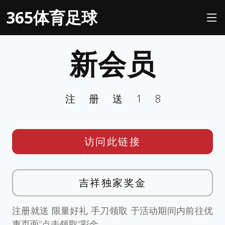
365体育足球
新会员
注册送18
访问此链接
吉祥独家奖金
注册就送 限量好礼 手刀领取 于活动期间内前往优
惠页面”点击领取”彩金。