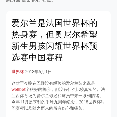
爱尔兰是法国世界杯的
热身赛，但奥尼尔希望
新生男孩闪耀世界杯预
选赛中国赛程
世界杯
2018年6月1日
这对于今晚在巴黎没有经验的爱尔兰队来说是一
wellbet
个很好的机会，但没有什么比较真实的。法
兰西体育场为爱尔兰球迷和球员带来一系列情绪。
今年11月是亨利的手球九周年纪念，2018世界杯时
间赛程以及随之而来的所有伤心和痛苦。