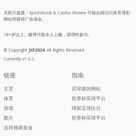
关联方披露：Sportsbook & Casino Review 可能会因访问体育博彩
网站而获得广告佣金。
18+岁以上。赌博可能令人上瘾，请理性参与。
© Copyright
JXF2024
. All Rights Reserved
Currently v1.0.2.
链接
指南
主页
买球赛的网站
体育
世界杯买球平台
游戏
球探足球比分
图片
世界杯买球平台
吉祥独家奖金