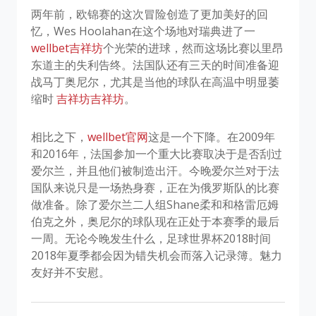
两年前，欧锦赛的这次冒险创造了更加美好的回
忆，Wes Hoolahan在这个场地对瑞典进了一
wellbet吉祥坊
个光荣的进球，然而这场比赛以里昂
东道主的失利告终。法国队还有三天的时间准备迎
战马丁奥尼尔，尤其是当他的球队在高温中明显萎
缩时
吉祥坊吉祥坊
。
相比之下，
wellbet官网
这是一个下降。在2009年
和2016年，法国参加一个重大比赛取决于是否刮过
爱尔兰，并且他们被制造出汗。今晚爱尔兰对于法
国队来说只是一场热身赛，正在为俄罗斯队的比赛
做准备。除了爱尔兰二人组Shane柔和和格雷厄姆
伯克之外，奥尼尔的球队现在正处于本赛季的最后
一周。无论今晚发生什么，足球世界杯2018时间
2018年夏季都会因为错失机会而落入记录簿。魅力
友好并不安慰。