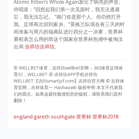
Atomic Kitten’s Whole Again发出了响亮的声音。
吟唱道：“回想起我们第一次见面时，我无法逃避
它，我无法忘记。 “南门你是那个人。你仍然打开
我。足球再次回到家乡。“英格兰队现在有三天的时
间准备与周六的瑞典队进行四分之一决赛，世界杯
赛程表怎么用的而这个国家在世界杯热潮中被淘汰
出局
吉祥坊吉祥坊
。
© WELLBET体育，吉祥坊wellbet官网 – 365体育足球体
育SC，WELLBET © 吉祥坊APP手机吉祥坊
WELLBET【访问smartjxf.com】吉祥坊官方网 © 吉祥体
育官网，吉祥体育一 Haohaowb 版权申明 本文不代表我
们的观点。如果这篇转载侵犯您的版权，请联系我们及时
删除！
england
gareth southgate
世界杯
世界杯2018