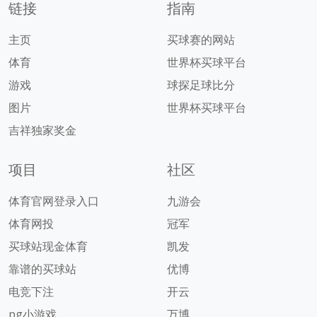
链接
指南
主页
买球赛的网站
体育
世界杯买球平台
游戏
球探足球比分
图片
世界杯买球平台
吉祥独家奖金
项目
社区
体育官网登录入口
九游会
体育网投
冠军
买球站现金体育
凯发
靠谱的买球站
优博
电竞下注
开云
pg小游戏
万博