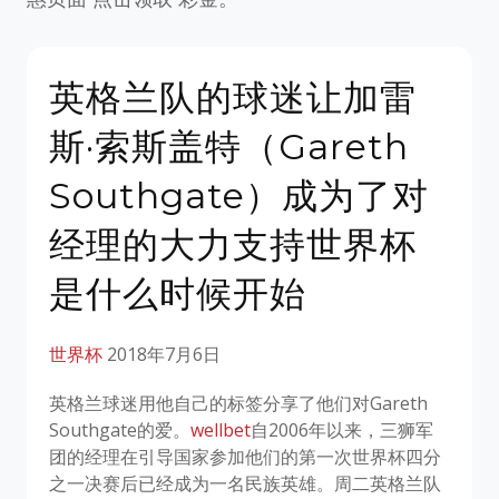
英格兰队的球迷让加雷
斯·索斯盖特（Gareth
Southgate）成为了对
经理的大力支持世界杯
是什么时候开始
世界杯
2018年7月6日
英格兰球迷用他自己的标签分享了他们对Gareth
Southgate的爱。
wellbet
自2006年以来，三狮军
团的经理在引导国家参加他们的第一次世界杯四分
之一决赛后已经成为一名民族英雄。周二英格兰队