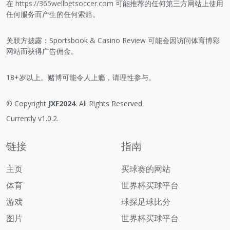
在
https://365wellbetsoccer.com
可能推荐的任何第三方网站上使用
任何服务而产生的任何索赔。
关联方披露：Sportsbook & Casino Review 可能会因访问体育博彩
网站而获得广告佣金。
18+岁以上。赌博可能令人上瘾，请理性参与。
© Copyright
JXF2024
. All Rights Reserved
Currently v1.0.2.
链接
指南
主页
买球赛的网站
体育
世界杯买球平台
游戏
球探足球比分
图片
世界杯买球平台