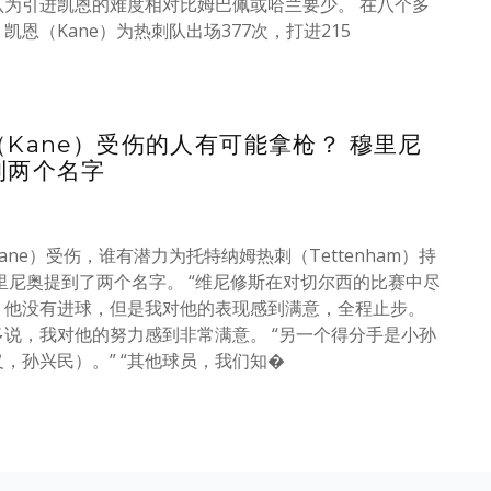
认为引进凯恩的难度相对比姆巴佩或哈兰要少。 在八个多
凯恩（Kane）为热刺队出场377次，打进215
（Kane）受伤的人有可能拿枪？ 穆里尼
到两个名字
ane）受伤，谁有潜力为托特纳姆热刺（Tettenham）持
里尼奥提到了两个名字。 “维尼修斯在对切尔西的比赛中尽
。他没有进球，但是我对他的表现感到满意，全程止步。
多说，我对他的努力感到非常满意。 “另一个得分手是小孙
，孙兴民）。” “其他球员，我们知�