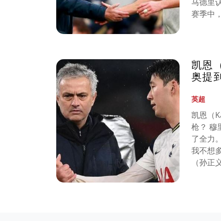
马德里
赛季中，
凯恩
奥提
英超
凯恩（K
枪？ 穆
了全力
我不想
（孙正义