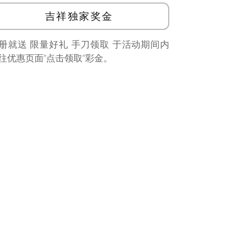
吉祥独家奖金
册就送 限量好礼 手刀领取 于活动期间内
往优惠页面”点击领取”彩金。