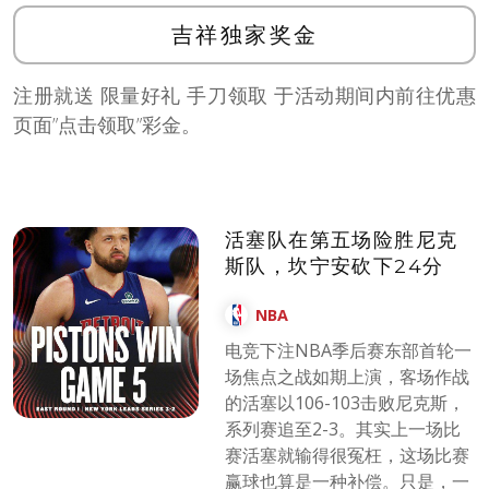
吉祥独家奖金
注册就送 限量好礼 手刀领取 于活动期间内前往优惠
页面”点击领取”彩金。
活塞队在第五场险胜尼克
斯队，坎宁安砍下24分
NBA
电竞下注NBA季后赛东部首轮一
场焦点之战如期上演，客场作战
的活塞以106-103击败尼克斯，
系列赛追至2-3。其实上一场比
赛活塞就输得很冤枉，这场比赛
赢球也算是一种补偿。只是，一