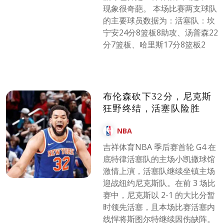
现象很奇葩。 本场比赛两支球队
的主要球员数据为：活塞队：坎
宁安24分8篮板8助攻、汤普森22
分7篮板、哈里斯17分8篮板2
布伦森砍下32分，尼克斯
狂野终结，活塞队险胜
NBA
吉祥体育NBA 季后赛首轮 G4 在
底特律活塞队的主场小凯撒球馆
激情上演，活塞队继续坐镇主场
迎战纽约尼克斯队。在前 3 场比
赛中，尼克斯以 2-1 的大比分暂
时领先活塞，且本场比赛活塞内
线悍将斯图尔特继续因伤缺阵。