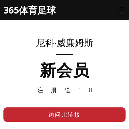
365体育足球
尼科·威廉姆斯
新会员
注册送18
访问此链接