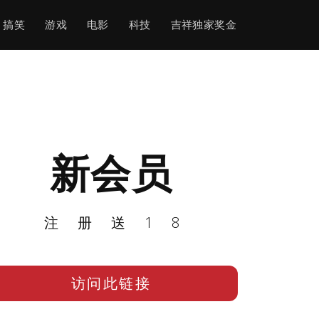
搞笑
游戏
电影
科技
吉祥独家奖金
新会员
注册送18
访问此链接