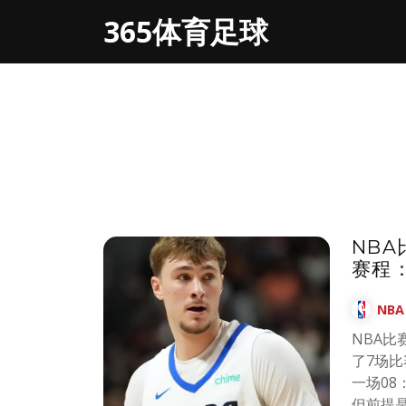
365体育足球
NBA
赛程
NBA
NBA比
了7场
一场08
但前提