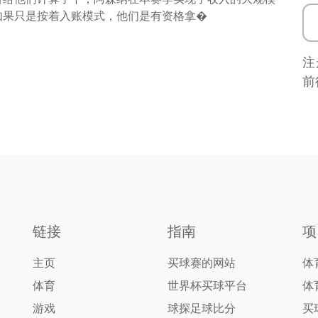
如果只是按着入账模式，他们是有资格拿�
注
前
链接
指南
项
主页
买球赛的网站
体
体育
世界杯买球平台
体
游戏
球探足球比分
买