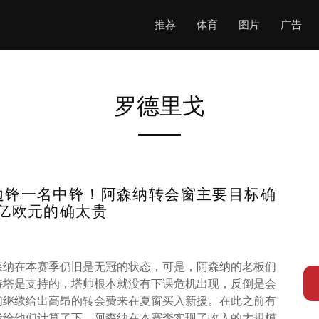
推荐
体育
图片
广告
罗德里戈
边锋一名中锋！阿森纳转会窗主要目标确
1亿欧元的确太贵
森纳在本赛季仍旧是无冠的状态，可是，阿森纳的老板们
特塔是支持的，塔帅根本就没有下课危机出现，反倒是会
们继续给出高昂的转会费来在夏窗买入新援。在此之前有
者给他们计算了下，阿森纳在本赛季实现了收入的大规模