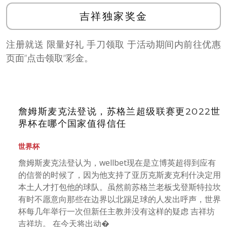
吉祥独家奖金
注册就送 限量好礼 手刀领取 于活动期间内前往优惠
页面”点击领取”彩金。
詹姆斯麦克法登说，苏格兰超级联赛更2022世
界杯在哪个国家值得信任
世界杯
詹姆斯麦克法登认为，wellbet现在是立博英超得到应有
的信誉的时候了，因为他支持了亚历克斯麦克利什决定用
本土人才打包他的球队。虽然前苏格兰老板戈登斯特拉坎
有时不愿意向那些在边界以北踢足球的人发出呼声，世界
杯每几年举行一次但新任主教并没有这样的疑虑 吉祥坊
吉祥坊。 在今天将出动�