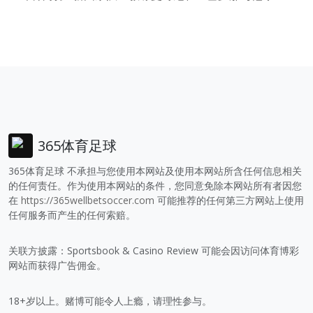
365体育足球
365体育足球 不承担与您使用本网站及使用本网站所含任何信息相关
的任何责任。作为使用本网站的条件，您同意免除本网站所有者因您
在
https://365wellbetsoccer.com
可能推荐的任何第三方网站上使用
任何服务而产生的任何索赔。
关联方披露：Sportsbook & Casino Review 可能会因访问体育博彩
网站而获得广告佣金。
18+岁以上。赌博可能令人上瘾，请理性参与。