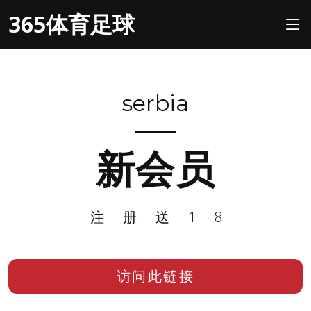
365体育足球
serbia
新会员
注册送18
访问此链接