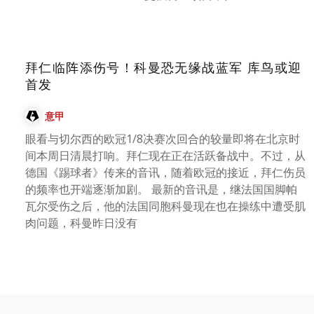
拜仁临阵添伤号！科曼恐无缘战蓝军 库鸟或迎
首发
意甲
眼看与切尔西的欧冠1/8决赛次回合的较量即将在北京时
间本周日清晨打响。拜仁现在正在活跃备战中。不过，从
德国《踢球者》传来的音讯，随着欧冠的接近，拜仁伤员
的频率也开端逐渐加剧。 最新的音讯是，继法国国脚帕
瓦尔受伤之后，他的法国同胞科曼现在也在操练中遭受肌
肉问题，科曼昨日没有