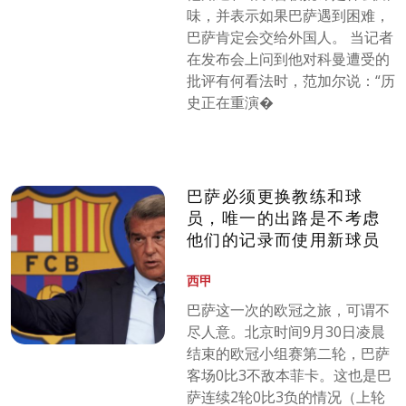
味，并表示如果巴萨遇到困难，
巴萨肯定会交给外国人。 当记者
在发布会上问到他对科曼遭受的
批评有何看法时，范加尔说：“历
史正在重演�
巴萨必须更换教练和球
员，唯一的出路是不考虑
他们的记录而使用新球员
西甲
巴萨这一次的欧冠之旅，可谓不
尽人意。北京时间9月30日凌晨
结束的欧冠小组赛第二轮，巴萨
客场0比3不敌本菲卡。这也是巴
萨连续2轮0比3负的情况（上轮