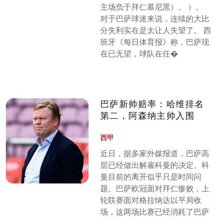
主场负于拜仁慕尼黑）。 ）。
对于巴萨球迷来说，连续的大比
分失利实在是太让人失望了。 西
班牙《每日体育报》称，巴萨现
在已无望，球队在任�
巴萨新帅赔率：哈维排名
第二，阿森纳主帅入围
西甲
近日，据多家外媒报道，巴萨高
层已经做出解雇科曼的决定。科
曼目前的离开似乎只是时间问
题。巴萨欧冠面对拜仁惨败，上
轮联赛面对格拉纳达以平局收
场，这两场比赛已经消耗了巴萨