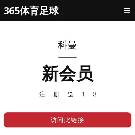
365体育足球
科曼
新会员
注册送18
访问此链接