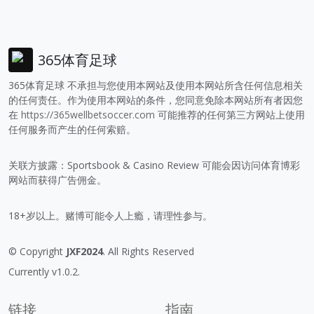
365体育足球
365体育足球 不承担与您使用本网站及使用本网站所含任何信息相关
的任何责任。作为使用本网站的条件，您同意免除本网站所有者因您
在
https://365wellbetsoccer.com
可能推荐的任何第三方网站上使用
任何服务而产生的任何索赔。
关联方披露：Sportsbook & Casino Review 可能会因访问体育博彩
网站而获得广告佣金。
18+岁以上。赌博可能令人上瘾，请理性参与。
© Copyright
JXF2024
. All Rights Reserved
Currently v1.0.2.
链接
指南